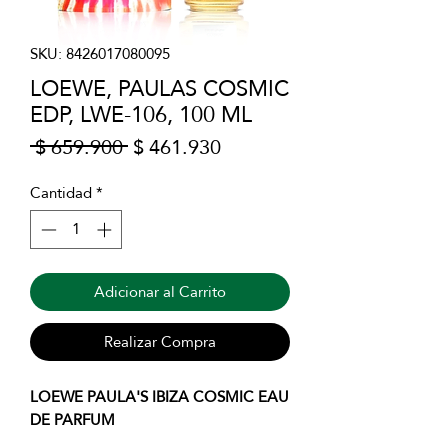
SKU: 8426017080095
LOEWE, PAULAS COSMIC
EDP, LWE-106, 100 ML
Precio
Precio
 $ 659.900 
$ 461.930
de
oferta
Cantidad
*
Adicionar al Carrito
Realizar Compra
LOEWE PAULA'S IBIZA COSMIC EAU
DE PARFUM