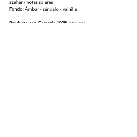
azahar - notas solares
Fondo:
Ámbar - sándalo - vainilla
Producto con Garantía 100% original
OFICINAS PRINCIPALES
La Riviera S.A.S.
Centro Comercial El Retiro
Calle 81 # 11-94 Piso 4
Bogotá (Colombia)
VENTAS
ventastelefonicas@lariviera.com.co
+57 350 7871111 - Gran Estación
+57 318 8218026 - Tesoro Medellín
+57 301 5413989 - Chipichape Cali
SERVICIO AL CLIENTE
(601)
7 44 70 00
Extensión: 1290
Celular:
+57 322 250 2297
servicioalcliente@lariviera.com.co