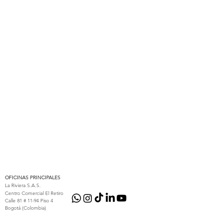
OFICINAS PRINCIPALES
La Riviera S.A.S.
Centro Comercial El Retiro
Calle 81 # 11-94 Piso 4
Bogotá (Colombia)