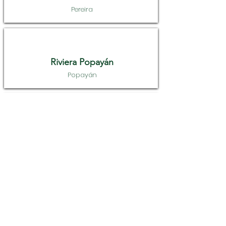
Pereira
Riviera Popayán
Popayán
Riviera Santa Marta
Santa Marta
Riviera Valledupar
Valledupar