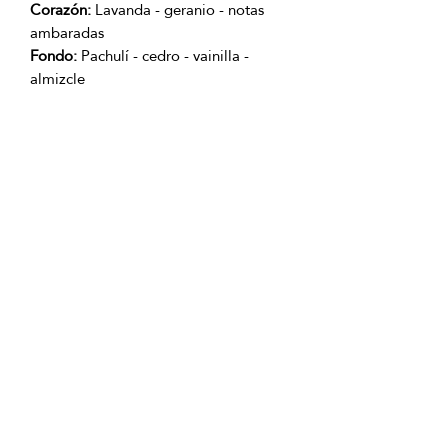
Corazón:
Lavanda - geranio - notas
ambaradas
Fondo:
Pachulí - cedro - vainilla -
almizcle
Producto con Garantía 100% original.
OFICINAS PRINCIPALES
La Riviera S.A.S.
Centro Comercial El Retiro
Calle 81 # 11-94 Piso 4
Bogotá (Colombia)
VENTAS
ventastelefonicas@lariviera.com.co
+57 350 7871111 - Gran Estación
+57 318 8218026 - Tesoro Medellín
+57 301 5413989 - Chipichape Cali
SERVICIO AL CLIENTE