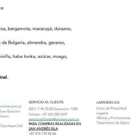
ce
ina, bergamota, maracuyá, durazno,
 de Bulgaria, almendra, geranio,
inilla, haba tonka, azúcar, musgo,
nal.
SERVICIO AL CLIENTE
LARIVIERA.CO
ariviera.com.co
Aviso de Privacidad
(601) 7 44 70 00
Extensión: 1290
Gran Estación
Legales
Celular: +57 322 250 2297
Tesoro
Ofertas y Promociones
servicioalcliente@lariviera.com.co
Tratamiento de Datos
PARA COMPRAS REALIZADAS EN
Chipichape Cali
SAN ANDRÉS ISLA
+57 315 770 92 26