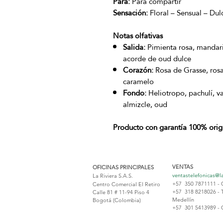
Para:
Para compartir
Sensación:
Floral – Sensual – Dul
Notas olfativas
Salida:
Pimienta rosa, mandar
acorde de oud dulce
Corazón:
Rosa de Grasse, rosa
caramelo
Fondo:
Heliotropo, pachulí, va
almizcle, oud
Producto con garantía 100% origi
VENTAS
OFICINAS PRINCIPALES
ventastelefonicas@l
La Riviera S.A.S.
+57 350 7871111 - 
Centro Comercial El Retiro
+57 318 8218026 - 
Calle 81 # 11-94 Piso 4
Medellín
Bogotá (Colombia)
+57 301 5413989 - 