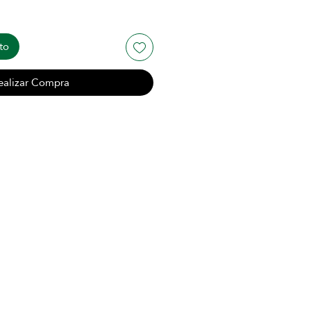
to
ealizar Compra