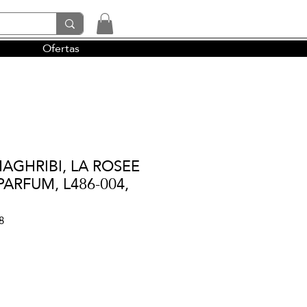
Ofertas
tendencias y la perfumería árabe
AGHRIBI, LA ROSEE
PARFUM, L486-004,
8
io