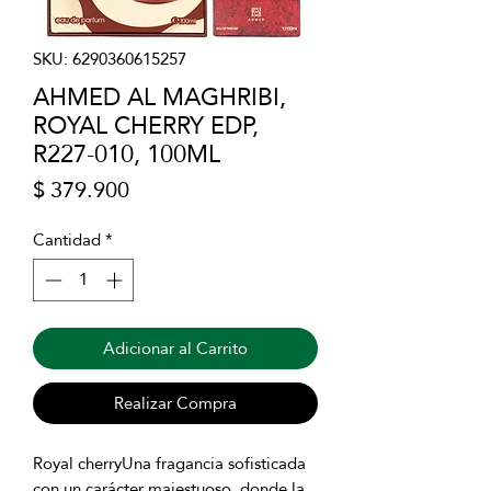
SKU: 6290360615257
AHMED AL MAGHRIBI,
ROYAL CHERRY EDP,
R227-010, 100ML
Precio
$ 379.900
Cantidad
*
Adicionar al Carrito
Realizar Compra
Royal cherryUna fragancia sofisticada
con un carácter majestuoso, donde la