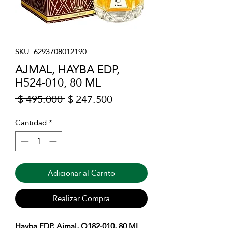
SKU: 6293708012190
AJMAL, HAYBA EDP,
H524-010, 80 ML
Precio
Precio
 $ 495.000 
$ 247.500
de
oferta
Cantidad
*
Adicionar al Carrito
Realizar Compra
Hayba EDP, Ajmal, O182-010, 80 ML