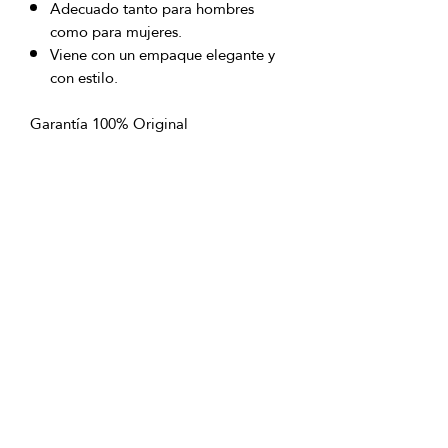
Adecuado tanto para hombres
como para mujeres.
Viene con un empaque elegante y
con estilo.
Garantía 100% Original
Envío sin costo a nivel nacional
excepto San Andrés Islas
OFICINAS PRINCIPALES
La Riviera S.A.S.
Centro Comercial El Retiro
Calle 81 # 11-94 Piso 4
Bogotá (Colombia)
VENTAS
ventastelefonicas@lariviera.com.co
+57 350 7871111 - Gran Estación
+57 318 8218026 - Tesoro Medellín
+57 301 5413989 - Chipichape Cali