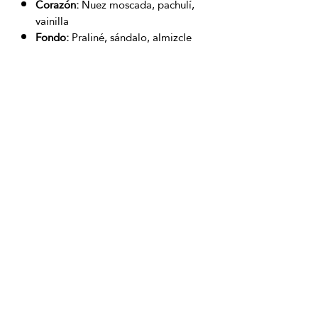
Corazón:
Nuez moscada, pachulí,
vainilla
Fondo:
Praliné, sándalo, almizcle
Producto con Garantía 100% original
OFICINAS PRINCIPALES
La Riviera S.A.S.
Centro Comercial El Retiro
Calle 81 # 11-94 Piso 4
Bogotá (Colombia)
VENTAS
ventastelefonicas@lariviera.com.co
+57 350 7871111 - Gran Estación
+57 318 8218026 - Tesoro Medellín
+57 301 5413989 - Chipichape Cali
SERVICIO AL CLIENTE
(601)
7 44 70 00
Extensión: 1290