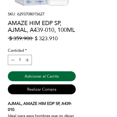
SKU: 6293708015627
AMAZE HIM EDP SP,
AJMAL, A439-010, 100ML
Precio
Precio
 $ 359.900 
$ 323.910
de
oferta
Cantidad
*
Adicionar al Carrito
Realizar Compra
AJMAL, AMAZE HIM EDP SP, A439-
010.
Ideal para esos hombres que no dejan