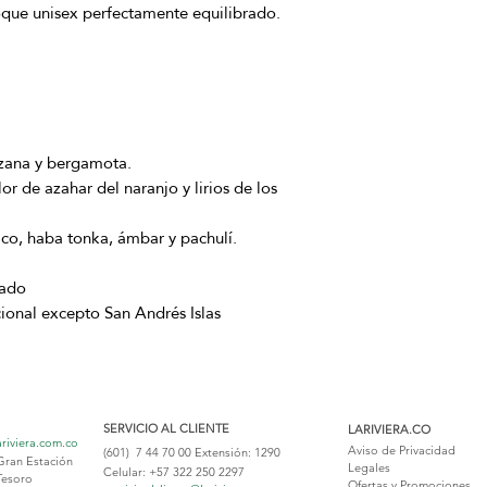
oque unisex perfectamente equilibrado.
zana y bergamota.
r de azahar del naranjo y lirios de los
aco, haba tonka, ámbar y pachulí.
zado
cional excepto San Andrés Islas
SERVICIO AL CLIENTE
LARIVIERA.CO
ariviera.com.co
Aviso de Privacidad
(601) 7 44 70 00
Extensión: 1290
Gran Estación
Legales
Celular: +57 322 250 2297
Tesoro
Ofertas y Promociones