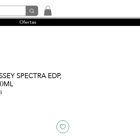
Ofertas
tendencias y la perfumería árabe
SSEY SPECTRA EDP,
00ML
3
io