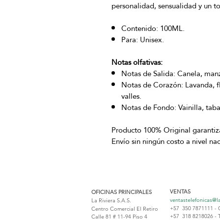
personalidad, sensualidad y un t
Contenido: 100ML.
Para: Unisex.
Notas olfativas:
Notas de Salida: Canela, man
Notas de Corazón: Lavanda, flo
valles.
Notas de Fondo: Vainilla, tab
Producto 100% Original garanti
Envío sin ningún costo a nivel na
VENTAS
OFICINAS PRINCIPALES
ventastelefonicas@l
La Riviera S.A.S.
+57 350 7871111 - 
Centro Comercial El Retiro
+57 318 8218026 - 
Calle 81 # 11-94 Piso 4