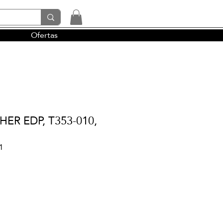
Ofertas
tendencias y la perfumería árabe
HER EDP, T353-010,
1
io