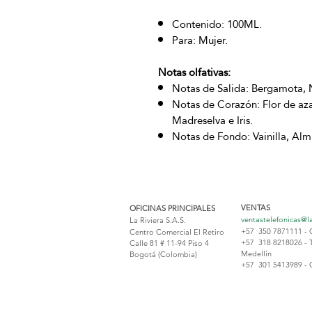
Contenido: 100ML.
Para: Mujer.
Notas olfativas:
Notas de Salida: Bergamota, N
Notas de Corazón: Flor de aza
Madreselva e Iris.
Notas de Fondo: Vainilla, Alm
VENTAS
OFICINAS PRINCIPALES
ventastelefonicas@l
La Riviera S.A.S.
+57 350 7871111 - 
Centro Comercial El Retiro
+57 318 8218026 - 
Calle 81 # 11-94 Piso 4
Medellín
Bogotá (Colombia)
+57 301 5413989 - 