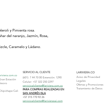
eroli y Pimienta rosa.
har del naranjo, Jazmín, Rosa,
izcle, Caramelo y Ládano.
SERVICIO AL CLIENTE
LARIVIERA.CO
ariviera.com.co
Aviso de Privacidad
(601) 7 44 70 00
Extensión: 1290
Gran Estación
Legales
Celular: +57 322 250 2297
Tesoro
Ofertas y Promociones
servicioalcliente@lariviera.com.co
Tratamiento de Datos
PARA COMPRAS REALIZADAS EN
Chipichape Cali
SAN ANDRÉS ISLA
+57 315 770 92 26
servicioalcliente@larivierasai.com