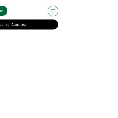
to
ealizar Compra