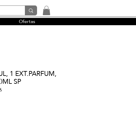
Ofertas
tendencias y la perfumería árabe
UL, 1 EXT.PARFUM,
00ML SP
6
cio