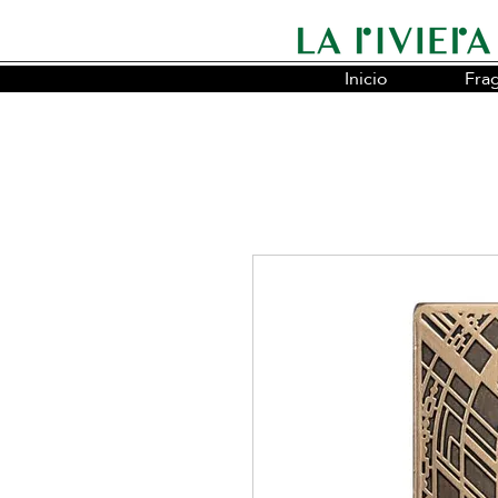
Inicio
Fra
Somos la cadena líder en fragancias o