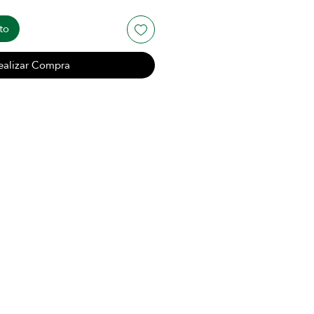
to
ealizar Compra