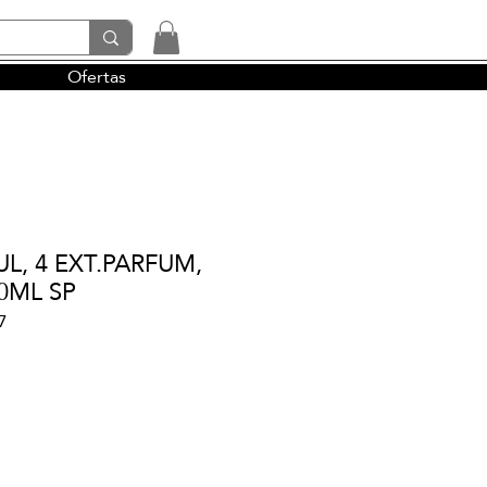
Ofertas
tendencias y la perfumería árabe
UL, 4 EXT.PARFUM,
00ML SP
7
cio