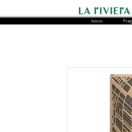
Inicio
Fra
Somos la cadena líder en fragancias o