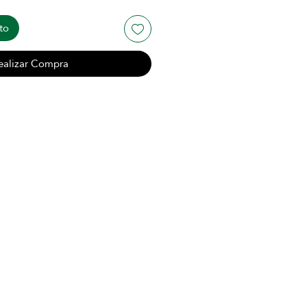
to
ealizar Compra