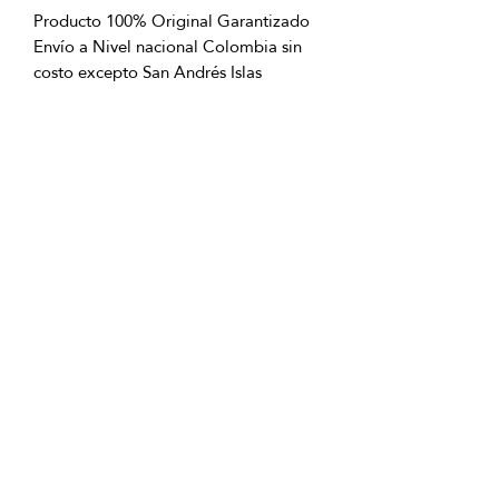
Producto 100% Original Garantizado
Envío a Nivel nacional Colombia sin
costo excepto San Andrés Islas
OFICINAS PRINCIPALES
La Riviera S.A.S.
Centro Comercial El Retiro
Calle 81 # 11-94 Piso 4
Bogotá (Colombia)
VENTAS
ventastelefonicas@lariviera.com.co
+57 350 7871111 - Gran Estación
+57 318 8218026 - Tesoro Medellín
+57 301 5413989 - Chipichape Cali
SERVICIO AL CLIENTE
(601)
7 44 70 00
Extensión: 1290
Celular:
+57 322 250 2297
servicioalcliente@lariviera.com.co