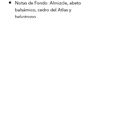
Notas de Fondo: Almizcle, abeto
balsámico, cedro del Atlas y
heliotropo.
OFICINAS PRINCIPALES
La Riviera S.A.S.
Centro Comercial El Retiro
Calle 81 # 11-94 Piso 4
Bogotá (Colombia)
VENTAS
ventastelefonicas@lariviera.com.co
+57 350 7871111 - Gran Estación
+57 318 8218026 - Tesoro Medellín
+57 301 5413989 - Chipichape Cali
SERVICIO AL CLIENTE
(601)
7 44 70 00
Extensión: 1290
Celular:
+57 322 250 2297
servicioalcliente@lariviera.com.co
PARA COMPRAS REALIZADAS EN
SAN ANDRÉS ISLA