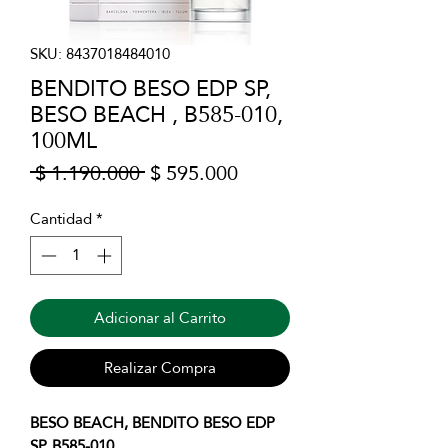
SKU: 8437018484010
BENDITO BESO EDP SP,
BESO BEACH , B585-010,
100ML
Precio
Precio
 $ 1.190.000 
$ 595.000
de
oferta
Cantidad
*
Adicionar al Carrito
Realizar Compra
BESO BEACH, BENDITO BESO EDP
SP, B585-010.