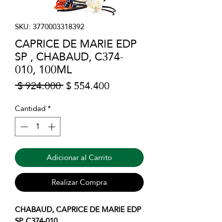
SKU: 3770003318392
CAPRICE DE MARIE EDP
SP , CHABAUD, C374-
010, 100ML
Precio
Precio
 $ 924.000 
$ 554.400
de
oferta
Cantidad
*
Adicionar al Carrito
Realizar Compra
CHABAUD, CAPRICE DE MARIE EDP
SP, C374-010.