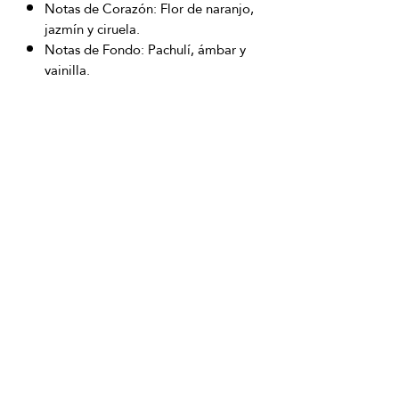
Notas de Corazón: Flor de naranjo,
jazmín y ciruela.
Notas de Fondo: Pachulí, ámbar y
vainilla.
OFICINAS PRINCIPALES
La Riviera S.A.S.
Centro Comercial El Retiro
Calle 81 # 11-94 Piso 4
Bogotá (Colombia)
VENTAS
ventastelefonicas@lariviera.com.co
+57 350 7871111 - Gran Estación
+57 318 8218026 - Tesoro Medellín
+57 301 5413989 - Chipichape Cali
SERVICIO AL CLIENTE
(601)
7 44 70 00
Extensión: 1290
Celular:
+57 322 250 2297