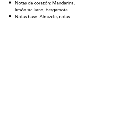
Notas de corazón: Mandarina,
limón siciliano, bergamota.
Notas base: Almizcle, notas
marinas.
OFICINAS PRINCIPALES
La Riviera S.A.S.
Centro Comercial El Retiro
Calle 81 # 11-94 Piso 4
Bogotá (Colombia)
VENTAS
ventastelefonicas@lariviera.com.co
+57 350 7871111 - Gran Estación
+57 318 8218026 - Tesoro Medellín
+57 301 5413989 - Chipichape Cali
SERVICIO AL CLIENTE
(601)
7 44 70 00
Extensión: 1290
Celular:
+57 322 250 2297
servicioalcliente@lariviera.com.co