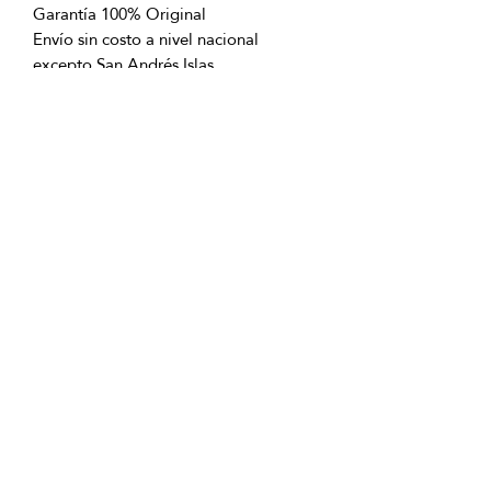
Garantía 100% Original
Envío sin costo a nivel nacional
excepto San Andrés Islas
OFICINAS PRINCIPALES
La Riviera S.A.S.
Centro Comercial El Retiro
Calle 81 # 11-94 Piso 4
Bogotá (Colombia)
VENTAS
ventastelefonicas@lariviera.com.co
+57 350 7871111 - Gran Estación
+57 318 8218026 - Tesoro Medellín
+57 301 5413989 - Chipichape Cali
SERVICIO AL CLIENTE
(601)
7 44 70 00
Extensión: 1290
Celular:
+57 322 250 2297
servicioalcliente@lariviera.com.co
PARA COMPRAS REALIZADAS EN
SAN ANDRÉS ISLA