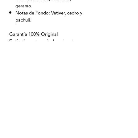
geranio.
Notas de Fondo: Vetiver, cedro y
pachulí.
Garantía 100% Original
Envío sin costo a nivel nacional
excepto San Andrés Islas
OFICINAS PRINCIPALES
La Riviera S.A.S.
Centro Comercial El Retiro
Calle 81 # 11-94 Piso 4
Bogotá (Colombia)
VENTAS
ventastelefonicas@lariviera.com.co
+57 350 7871111 - Gran Estación
+57 318 8218026 - Tesoro Medellín
+57 301 5413989 - Chipichape Cali