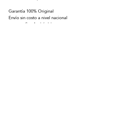
Garantía 100% Original
Envío sin costo a nivel nacional
excepto San Andrés Islas
OFICINAS PRINCIPALES
La Riviera S.A.S.
Centro Comercial El Retiro
Calle 81 # 11-94 Piso 4
Bogotá (Colombia)
VENTAS
ventastelefonicas@lariviera.com.co
+57 350 7871111 - Gran Estación
+57 318 8218026 - Tesoro Medellín
+57 301 5413989 - Chipichape Cali
SERVICIO AL CLIENTE
(601)
7 44 70 00
Extensión: 1290
Celular:
+57 322 250 2297
servicioalcliente@lariviera.com.co