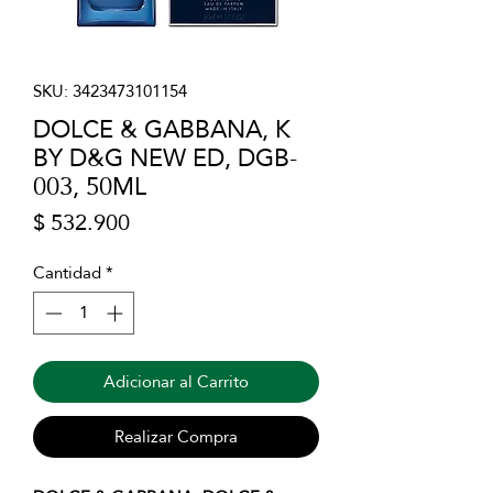
SKU: 3423473101154
DOLCE & GABBANA, K
BY D&G NEW ED, DGB-
003, 50ML
Precio
$ 532.900
Cantidad
*
Adicionar al Carrito
Realizar Compra