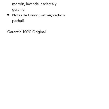
morrón, lavanda, esclarea y
geranio.
Notas de Fondo: Vetiver, cedro y
pachulí.
Garantía 100% Original
Envío sin costo a nivel nacional
excepto San Andrés Islas
OFICINAS PRINCIPALES
La Riviera S.A.S.
Centro Comercial El Retiro
Calle 81 # 11-94 Piso 4
Bogotá (Colombia)
VENTAS
ventastelefonicas@lariviera.com.co
+57 350 7871111 - Gran Estación
+57 318 8218026 - Tesoro Medellín