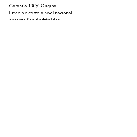
Garantía 100% Original
Envío sin costo a nivel nacional
excepto San Andrés Islas
OFICINAS PRINCIPALES
La Riviera S.A.S.
Centro Comercial El Retiro
Calle 81 # 11-94 Piso 4
Bogotá (Colombia)
VENTAS
ventastelefonicas@lariviera.com.co
+57 350 7871111 - Gran Estación
+57 318 8218026 - Tesoro Medellín
+57 301 5413989 - Chipichape Cali
SERVICIO AL CLIENTE
(601)
7 44 70 00
Extensión: 1290
Celular:
+57 322 250 2297
servicioalcliente@lariviera.com.co
PARA COMPRAS REALIZADAS EN