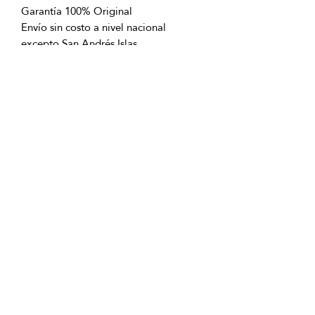
Garantía 100% Original
Envío sin costo a nivel nacional
excepto San Andrés Islas
OFICINAS PRINCIPALES
La Riviera S.A.S.
Centro Comercial El Retiro
Calle 81 # 11-94 Piso 4
Bogotá (Colombia)
VENTAS
ventastelefonicas@lariviera.com.co
+57 350 7871111 - Gran Estación
+57 318 8218026 - Tesoro Medellín
+57 301 5413989 - Chipichape Cali
SERVICIO AL CLIENTE
(601)
7 44 70 00
Extensión: 1290
Celular:
+57 322 250 2297
servicioalcliente@lariviera.com.co
PARA COMPRAS REALIZADAS EN