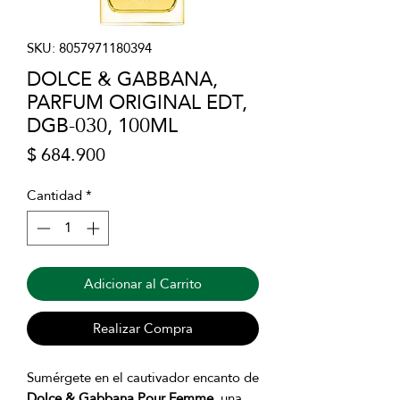
SKU: 8057971180394
DOLCE & GABBANA,
PARFUM ORIGINAL EDT,
DGB-030, 100ML
Precio
$ 684.900
Cantidad
*
Adicionar al Carrito
Realizar Compra
Sumérgete en el cautivador encanto de
Dolce & Gabbana Pour Femme
, una