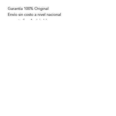
Garantía 100% Original
Envío sin costo a nivel nacional
excepto San Andrés Islas
OFICINAS PRINCIPALES
La Riviera S.A.S.
Centro Comercial El Retiro
Calle 81 # 11-94 Piso 4
Bogotá (Colombia)
VENTAS
ventastelefonicas@lariviera.com.co
+57 350 7871111 - Gran Estación
+57 318 8218026 - Tesoro Medellín
+57 301 5413989 - Chipichape Cali
SERVICIO AL CLIENTE
(601)
7 44 70 00
Extensión: 1290
Celular:
+57 322 250 2297
servicioalcliente@lariviera.com.co