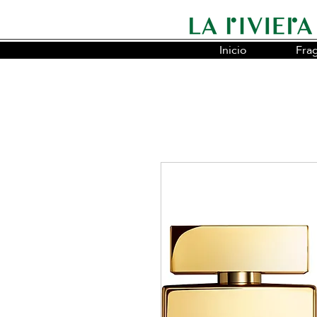
Inicio
Fra
Somos la cadena líder en fragancias o