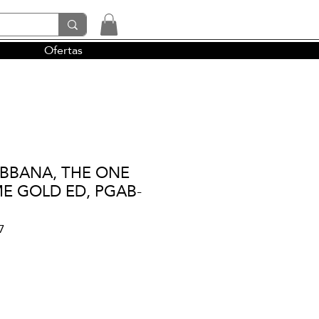
Ofertas
tendencias y la perfumería árabe
BBANA, THE ONE
 GOLD ED, PGAB-
7
io