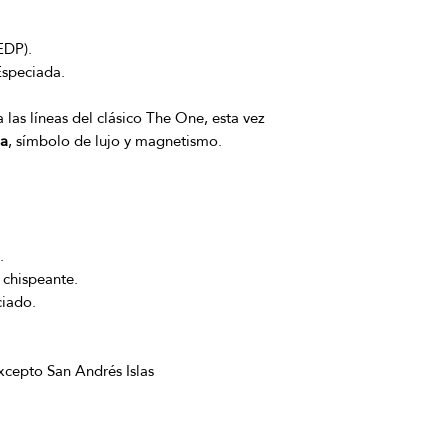
EDP).
speciada.
a las líneas del clásico The One, esta vez
da
, símbolo de lujo y magnetismo.
.
 chispeante.
ciado.
excepto San Andrés Islas