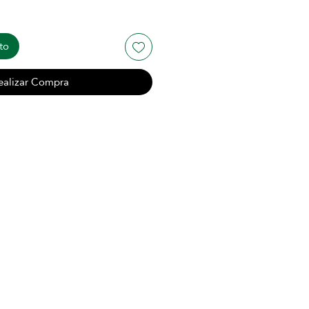
to
ealizar Compra