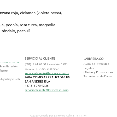
zana roja, ciclamen (violeta persa),
a, peonía, rosa turca, magnolia
, sándalo, pachulí
SERVICIO AL CLIENTE
LARIVIERA.CO
ariviera.com.co
Aviso de Privacidad
(601) 7 44 70 00
Extensión: 1290
Gran Estación
Legales
Celular: +57 322 250 2297
Tesoro
Ofertas y Promociones
servicioalcliente@lariviera.com.co
Tratamiento de Datos
PARA COMPRAS REALIZADAS EN
Chipichape Cali
SAN ANDRÉS ISLA
+57 315 770 92 26
servicioalcliente@larivierasai.com
©2020 Creado por La Riviera
Calle 81 # 11 -94