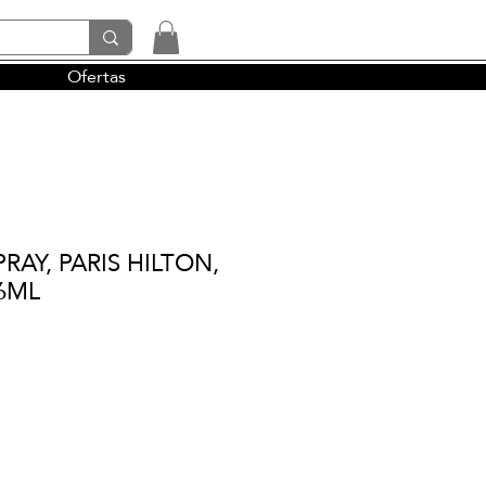
Ofertas
tendencias y la perfumería árabe
PRAY, PARIS HILTON,
36ML