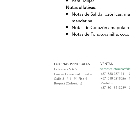
Para: Mujer.
Notas olfativas:
Notas de Salida: ozónicas, man
mandarina
Notas de Corazón:amapola roj
Notas de Fondo:vainilla, coco
VENTAS
OFICINAS PRINCIPALES
ventastelefonicas@l
La Riviera S.A.S.
+57 350 7871111 - 
Centro Comercial El Retiro
+57 318 8218026 - 
Calle 81 # 11-94 Piso 4
Medellín
Bogotá (Colombia)
+57 301 5413989 - 