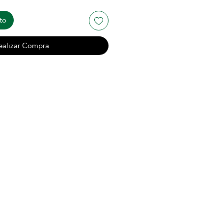
to
ealizar Compra