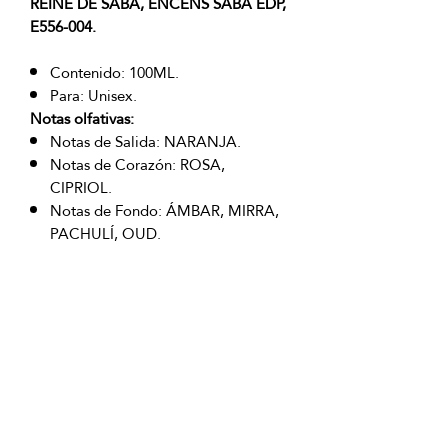
REINE DE SABA, ENCENS SABA EDP,
E556-004.
Contenido: 100ML.
Para: Unisex.
Notas olfativas:
Notas de Salida: NARANJA.
Notas de Corazón: ROSA,
CIPRIOL.
Notas de Fondo: ÁMBAR, MIRRA,
PACHULÍ, OUD.
OFICINAS PRINCIPALES
La Riviera S.A.S.
Centro Comercial El Retiro
Calle 81 # 11-94 Piso 4
Bogotá (Colombia)