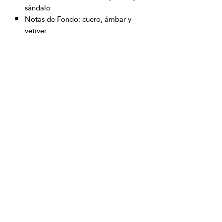
sándalo
Notas de Fondo: cuero, ámbar y
vetiver
OFICINAS PRINCIPALES
La Riviera S.A.S.
Centro Comercial El Retiro
Calle 81 # 11-94 Piso 4
Bogotá (Colombia)
VENTAS
ventastelefonicas@lariviera.com.co
+57 350 7871111 - Gran Estación
+57 318 8218026 - Tesoro Medellín
+57 301 5413989 - Chipichape Cali
SERVICIO AL CLIENTE
(601)
7 44 70 00
Extensión: 1290
Celular:
+57 322 250 2297
servicioalcliente@lariviera.com.co