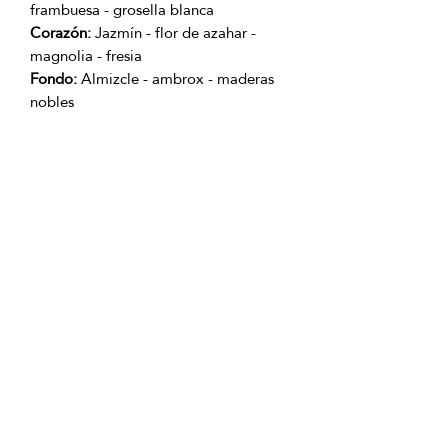
frambuesa - grosella blanca
Corazón:
Jazmín - flor de azahar -
magnolia - fresia
Fondo:
Almizcle - ambrox - maderas
nobles
Producto con Garantía 100% original.
OFICINAS PRINCIPALES
La Riviera S.A.S.
Centro Comercial El Retiro
Calle 81 # 11-94 Piso 4
Bogotá (Colombia)
VENTAS
ventastelefonicas@lariviera.com.co
+57 350 7871111 - Gran Estación
+57 318 8218026 - Tesoro Medellín
+57 301 5413989 - Chipichape Cali