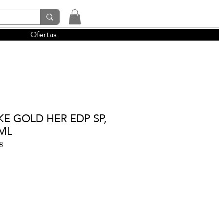
Ofertas
tendencias y la perfumería árabe
E GOLD HER EDP SP,
5ML
8
io