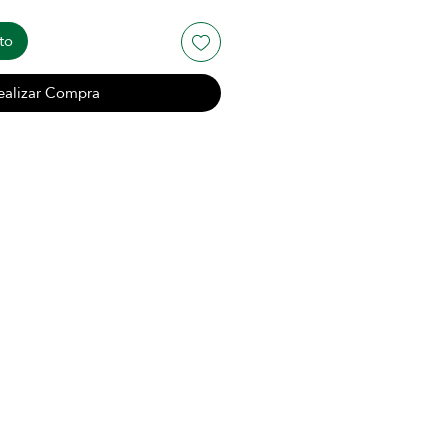
to
ealizar Compra