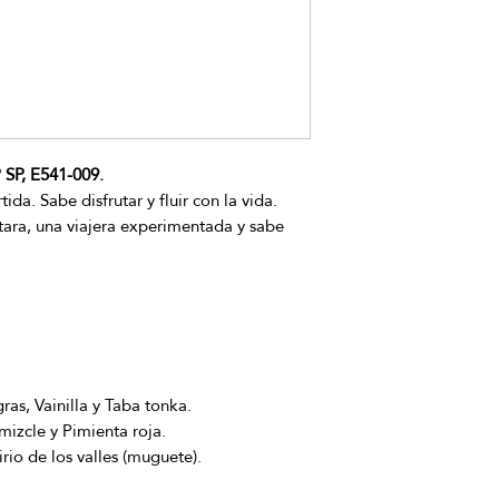
P, E541-009.
da. Sabe disfrutar y fluir con la vida.
ara, una viajera experimentada y sabe
ras, Vainilla y Taba tonka.
izcle y Pimienta roja.
io de los valles (muguete).