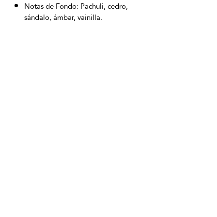
Notas de Fondo: Pachuli, cedro,
sándalo, ámbar, vainilla.
OFICINAS PRINCIPALES
La Riviera S.A.S.
Centro Comercial El Retiro
Calle 81 # 11-94 Piso 4
Bogotá (Colombia)
VENTAS
ventastelefonicas@lariviera.com.co
+57 350 7871111 - Gran Estación
+57 318 8218026 - Tesoro Medellín
+57 301 5413989 - Chipichape Cali
SERVICIO AL CLIENTE
(601)
7 44 70 00
Extensión: 1290
Celular:
+57 322 250 2297
servicioalcliente@lariviera.com.co
PARA COMPRAS REALIZADAS EN
SAN ANDRÉS ISLA
+57 315 770 92 26