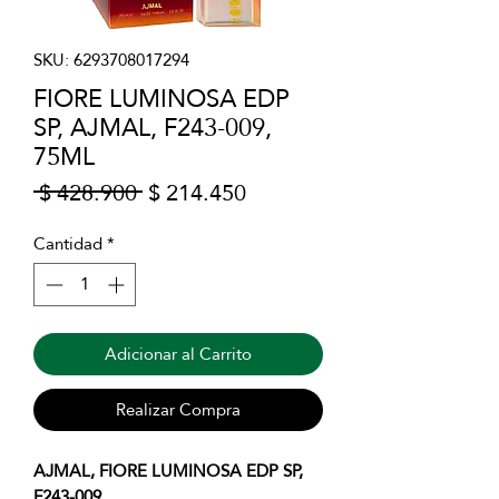
SKU: 6293708017294
FIORE LUMINOSA EDP
SP, AJMAL, F243-009,
75ML
Precio
Precio
 $ 428.900 
$ 214.450
de
oferta
Cantidad
*
Adicionar al Carrito
Realizar Compra
AJMAL, FIORE LUMINOSA EDP SP,
F243-009.