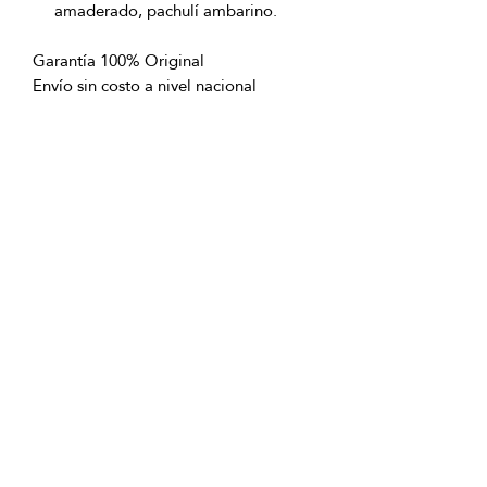
amaderado, pachulí ambarino.
Garantía 100% Original
Envío sin costo a nivel nacional
excepto San Andrés Islas
OFICINAS PRINCIPALES
La Riviera S.A.S.
Centro Comercial El Retiro
Calle 81 # 11-94 Piso 4
Bogotá (Colombia)
VENTAS
ventastelefonicas@lariviera.com.co
+57 350 7871111 - Gran Estación
+57 318 8218026 - Tesoro Medellín
+57 301 5413989 - Chipichape Cali
SERVICIO AL CLIENTE
(601)
7 44 70 00
Extensión: 1290
Celular:
+57 322 250 2297