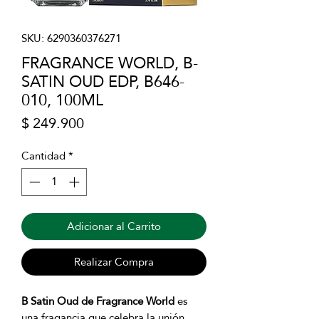
SKU: 6290360376271
FRAGRANCE WORLD, B-
SATIN OUD EDP, B646-
010, 100ML
Precio
$ 249.900
Cantidad
*
Adicionar al Carrito
Realizar Compra
B Satin Oud de Fragrance World
es
una fragancia que celebra la unión