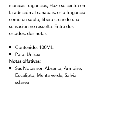
icónicas fragancias, Haze se centra en
la adicción al canabais, esta fragancia
como un soplo, libera creando una
sensación no resuelta. Entre dos
estados, dos notas.
Contenido: 100ML.
Para: Unisex.
Notas olfativas:
Sus Notas son Absenta, Armoise,
Eucalipto, Menta verde, Salvia
sclarea
OFICINAS PRINCIPALES
La Riviera S.A.S.
Centro Comercial El Retiro
Calle 81 # 11-94 Piso 4
Bogotá (Colombia)