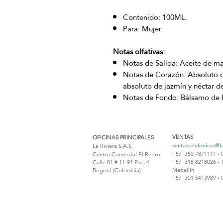
Contenido: 100ML.
Para: Mujer.
Notas olfativas:
Notas de Salida: Aceite de ma
Notas de Corazón: Absoluto de
absoluto de jazmín y néctar d
Notas de Fondo: Bálsamo de Pe
VENTAS
OFICINAS PRINCIPALES
ventastelefonicas@l
La Riviera S.A.S.
+57 350 7871111 - 
Centro Comercial El Retiro
+57 318 8218026 - 
Calle 81 # 11-94 Piso 4
Medellín
Bogotá (Colombia)
+57 301 5413989 - 