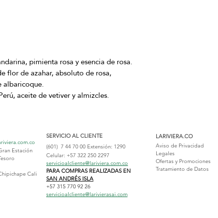
ndarina, pimienta rosa y esencia de rosa.
 flor de azahar, absoluto de rosa,
e albaricoque.
rú, aceite de vetiver y almizcles.
SERVICIO AL CLIENTE
LARIVIERA.CO
ariviera.com.co
Aviso de Privacidad
(601) 7 44 70 00
Extensión: 1290
Gran Estación
Legales
Celular: +57 322 250 2297
Tesoro
Ofertas y Promociones
servicioalcliente@lariviera.com.co
Tratamiento de Datos
PARA COMPRAS REALIZADAS EN
Chipichape Cali
SAN ANDRÉS ISLA
+57 315 770 92 26
servicioalcliente@larivierasai.com