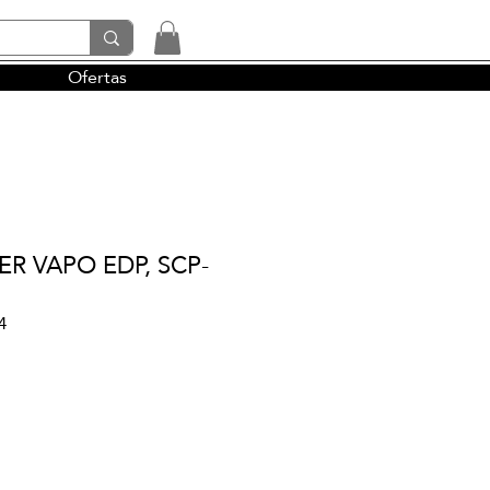
Ofertas
tendencias y la perfumería árabe
ER VAPO EDP, SCP-
4
io