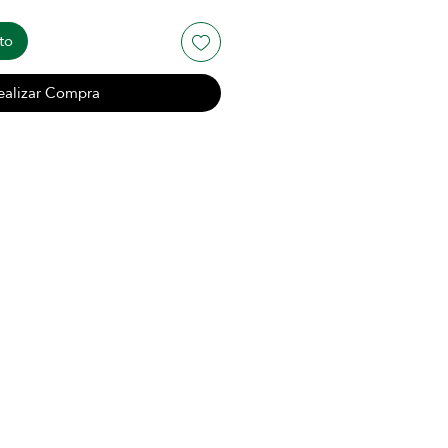
to
ealizar Compra