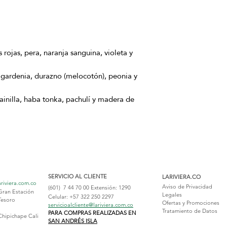
 rojas, pera, naranja sanguina, violeta y
gardenia, durazno (melocotón), peonia y
inilla, haba tonka, pachulí y madera de
SERVICIO AL CLIENTE
LARIVIERA.CO
ariviera.com.co
Aviso de Privacidad
(601) 7 44 70 00
Extensión: 1290
Gran Estación
Legales
Celular: +57 322 250 2297
Tesoro
Ofertas y Promociones
servicioalcliente@lariviera.com.co
Tratamiento de Datos
PARA COMPRAS REALIZADAS EN
Chipichape Cali
SAN ANDRÉS ISLA