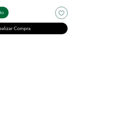
to
ealizar Compra