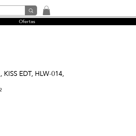
Ofertas
tendencias y la perfumería árabe
KISS EDT, HLW-014,
2
io