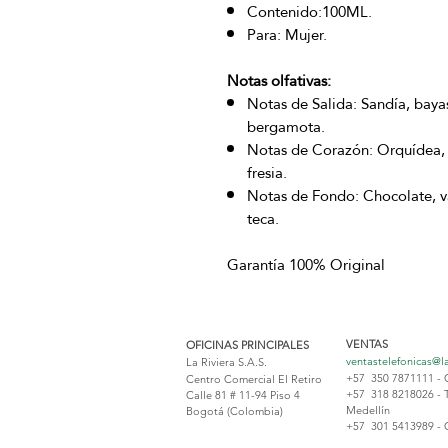
Contenido:100ML.
Para: Mujer.
Notas olfativas:
Notas de Salida: Sandía, bayas
bergamota.
Notas de Corazón: Orquídea, 
fresia.
Notas de Fondo: Chocolate, va
teca.
Garantía 100% Original
VENTAS
OFICINAS PRINCIPALES
ventastelefonicas@l
La Riviera S.A.S.
+57 350 7871111 - 
Centro Comercial El Retiro
+57 318 8218026 - 
Calle 81 # 11-94 Piso 4
Medellín
Bogotá (Colombia)
+57 301 5413989 - 