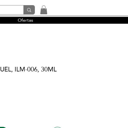
Ofertas
tendencias y la perfumería árabe
XUEL, ILM-006, 30ML
io