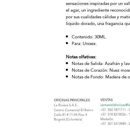
sensaciones inspiradas por un val
el agar, un ingrediente reconoci
por sus cualidades cálidas y matic
líquido dorado, una fragancia qu
Contenido: 30ML.
Para: Unisex.
Notas olfativas:
Notas de Salida: Azafrán y la
Notas de Corazón: Nuez mosc
Notas de Fondo: Madera de o
VENTAS
OFICINAS PRINCIPALES
ventastelefonicas@l
La Riviera S.A.S.
+57 350 7871111 - 
Centro Comercial El Retiro
+57 318 8218026 - 
Calle 81 # 11-94 Piso 4
Medellín
Bogotá (Colombia)
+57 301 5413989 - 