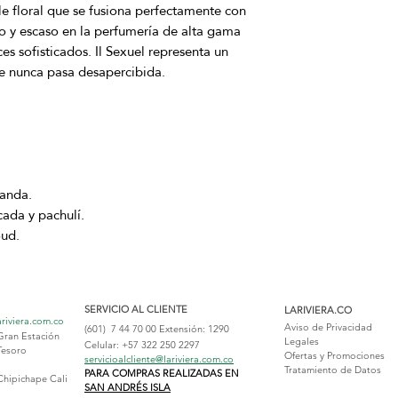
le floral que se fusiona perfectamente con
do y escaso en la perfumería de alta gama
es sofisticados. Il Sexuel representa un
e nunca pasa desapercibida.
vanda.
ada y pachulí.
ud.
SERVICIO AL CLIENTE
LARIVIERA.CO
ariviera.com.co
Aviso de Privacidad
(601) 7 44 70 00
Extensión: 1290
Gran Estación
Legales
Celular: +57 322 250 2297
Tesoro
Ofertas y Promociones
servicioalcliente@lariviera.com.co
Tratamiento de Datos
PARA COMPRAS REALIZADAS EN
Chipichape Cali
SAN ANDRÉS ISLA