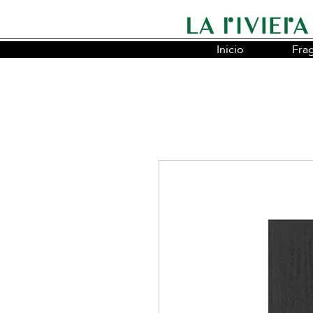
Inicio
Fra
Somos la cadena líder en fragancias o