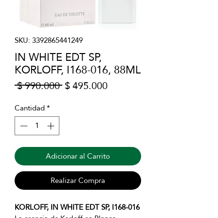
SKU: 3392865441249
IN WHITE EDT SP,
KORLOFF, I168-016, 88ML
Precio
Precio
 $ 990.000 
$ 495.000
de
oferta
Cantidad
*
Adicionar al Carrito
Realizar Compra
KORLOFF, IN WHITE EDT SP, I168-016