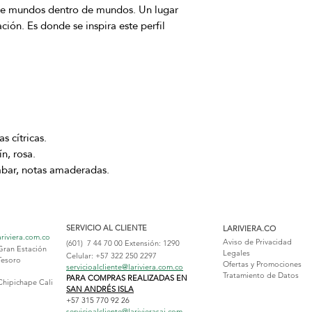
re mundos dentro de mundos. Un lugar
ación. Es donde se inspira este perfil
s cítricas.
n, rosa.
bar, notas amaderadas.
SERVICIO AL CLIENTE
LARIVIERA.CO
ariviera.com.co
Aviso de Privacidad
(601) 7 44 70 00
Extensión: 1290
Gran Estación
Legales
Celular: +57 322 250 2297
Tesoro
Ofertas y Promociones
servicioalcliente@lariviera.com.co
Tratamiento de Datos
PARA COMPRAS REALIZADAS EN
Chipichape Cali
SAN ANDRÉS ISLA
+57 315 770 92 26
servicioalcliente@larivierasai.com