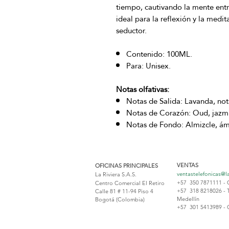
tiempo, cautivando la mente ent
ideal para la reflexión y la medit
seductor.
Contenido: 100ML.
Para: Unisex.
Notas olfativas:
Notas de Salida: Lavanda, nota
Notas de Corazón: Oud, jazmí
Notas de Fondo: Almizcle, ám
VENTAS
OFICINAS PRINCIPALES
ventastelefonicas@l
La Riviera S.A.S.
+57 350 7871111 - 
Centro Comercial El Retiro
+57 318 8218026 - 
Calle 81 # 11-94 Piso 4
Medellín
Bogotá (Colombia)
+57 301 5413989 - 