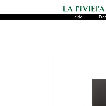
Inicio
Fra
Somos la cadena líder en fragancias o