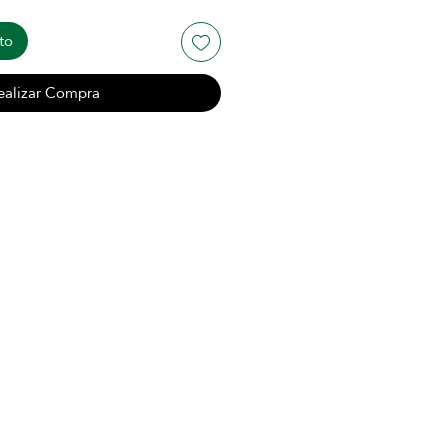
to
ealizar Compra