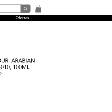
Ofertas
tendencias y la perfumería árabe
OUR, ARABIAN
-010, 100ML
9
cio