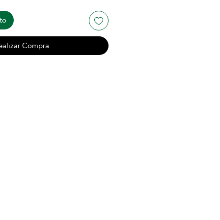
to
ealizar Compra