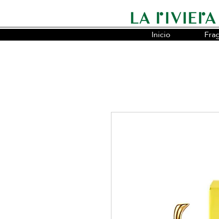
Inicio
Fra
Somos la cadena líder en fragancias o