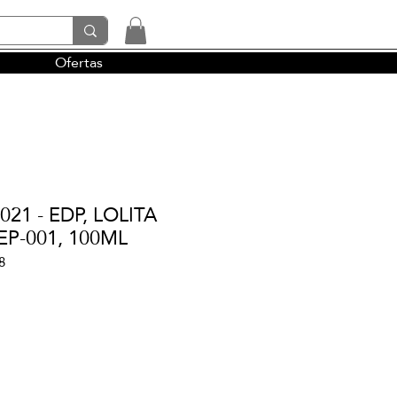
Ofertas
tendencias y la perfumería árabe
21 - EDP, LOLITA
EP-001, 100ML
8
io