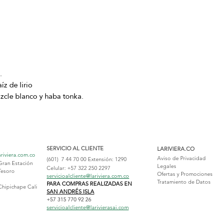
.
íz de lirio
zcle blanco y haba tonka.
SERVICIO AL CLIENTE
LARIVIERA.CO
ariviera.com.co
Aviso de Privacidad
(601) 7 44 70 00
Extensión: 1290
Gran Estación
Legales
Celular: +57 322 250 2297
Tesoro
Ofertas y Promociones
servicioalcliente@lariviera.com.co
Tratamiento de Datos
PARA COMPRAS REALIZADAS EN
Chipichape Cali
SAN ANDRÉS ISLA
+57 315 770 92 26
servicioalcliente@larivierasai.com