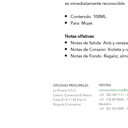
es inmediatamente reconocible.
Contenido: 100ML.
Para: Mujer.
Notas olfativas:
Notas de Salida: Anís y cereza
Notas de Corazón: Violeta y ra
Notas de Fondo: Regaliz, almi
VENTAS
OFICINAS PRINCIPALES
ventastelefonicas@l
La Riviera S.A.S.
+57 350 7871111 - 
Centro Comercial El Retiro
+57 318 8218026 - 
Calle 81 # 11-94 Piso 4
Medellín
Bogotá (Colombia)
+57 301 5413989 - 