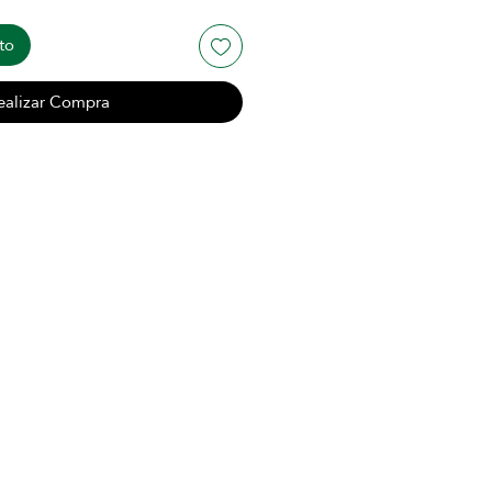
to
ealizar Compra