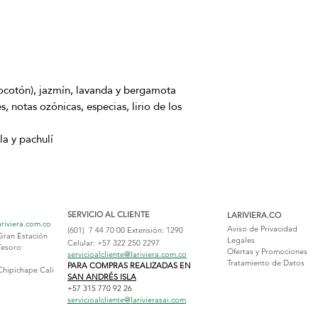
ocotón), jazmín, lavanda y bergamota
 notas ozónicas, especias, lirio de los
la y pachulí
SERVICIO AL CLIENTE
LARIVIERA.CO
ariviera.com.co
Aviso de Privacidad
(601) 7 44 70 00
Extensión: 1290
Gran Estación
Legales
Celular: +57 322 250 2297
Tesoro
Ofertas y Promociones
servicioalcliente@lariviera.com.co
Tratamiento de Datos
PARA COMPRAS REALIZADAS EN
Chipichape Cali
SAN ANDRÉS ISLA
+57 315 770 92 26
servicioalcliente@larivierasai.com