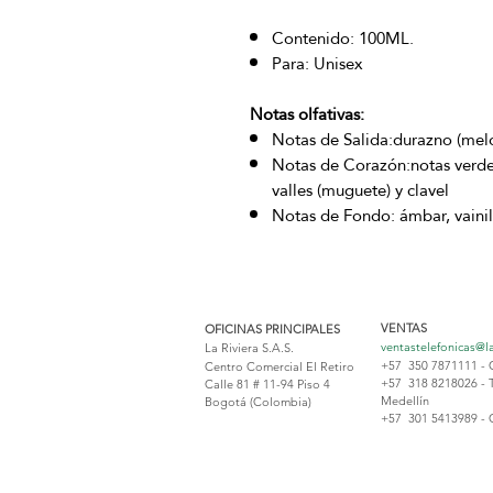
Contenido: 100ML.
Para: Unisex
Notas olfativas:
Notas de Salida:durazno (mel
Notas de Corazón:notas verdes,
valles (muguete) y clavel
Notas de Fondo: ámbar, vainil
VENTAS
OFICINAS PRINCIPALES
ventastelefonicas@l
La Riviera S.A.S.
+57 350 7871111 - 
Centro Comercial El Retiro
+57 318 8218026 - 
Calle 81 # 11-94 Piso 4
Medellín
Bogotá (Colombia)
+57 301 5413989 - 