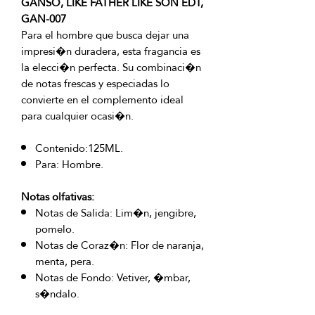
GANSO, LIKE FATHER LIKE SON EDT,
GAN-007
Para el hombre que busca dejar una
impresi�n duradera, esta fragancia es
la elecci�n perfecta. Su combinaci�n
de notas frescas y especiadas lo
convierte en el complemento ideal
para cualquier ocasi�n.
Contenido:125ML.
Para: Hombre.
Notas olfativas:
Notas de Salida: Lim�n, jengibre,
pomelo.
Notas de Coraz�n: Flor de naranja,
menta, pera.
Notas de Fondo: Vetiver, �mbar,
s�ndalo.