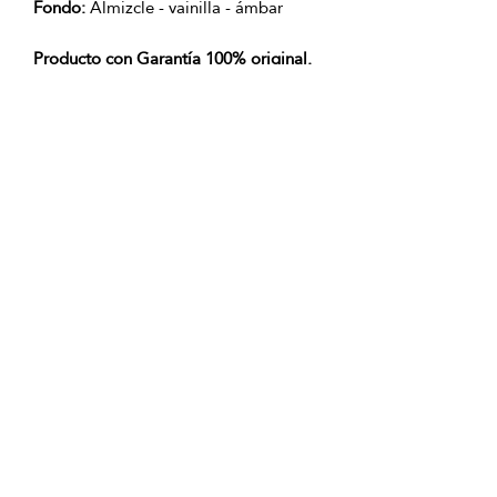
Fondo:
Almizcle - vainilla - ámbar
Producto con Garantía 100% original.
OFICINAS PRINCIPALES
La Riviera S.A.S.
Centro Comercial El Retiro
Calle 81 # 11-94 Piso 4
Bogotá (Colombia)
VENTAS
ventastelefonicas@lariviera.com.co
+57 350 7871111 - Gran Estación
+57 318 8218026 - Tesoro Medellín
+57 301 5413989 - Chipichape Cali
SERVICIO AL CLIENTE
(601)
7 44 70 00
Extensión: 1290
Celular:
+57 322 250 2297
servicioalcliente@lariviera.com.co
PARA COMPRAS REALIZADAS EN
SAN ANDRÉS ISLA