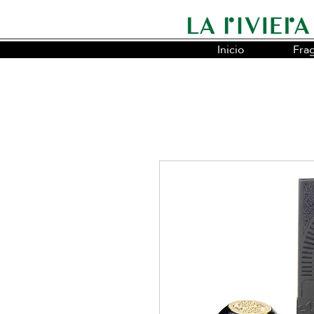
Inicio
Fra
Somos la cadena líder en fragancias o