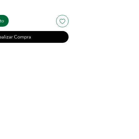
to
ealizar Compra