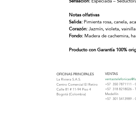
Sensación:
Especiada – Seductora
Notas olfativas
Salida:
Pimienta rosa, canela, aca
Corazón:
Jazmín, violeta, vainilla
Fondo:
Madera de cachemira, hab
Producto con Garantía 100% orig
VENTAS
OFICINAS PRINCIPALES
ventastelefonicas@l
La Riviera S.A.S.
+57 350 7871111 - 
Centro Comercial El Retiro
+57 318 8218026 - 
Calle 81 # 11-94 Piso 4
Medellín
Bogotá (Colombia)
+57 301 5413989 - 