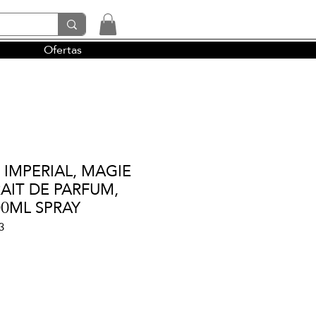
Ofertas
tendencias y la perfumería árabe
IMPERIAL, MAGIE
AIT DE PARFUM,
00ML SPRAY
3
cio