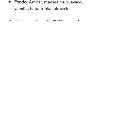
Fondo:
Ámbar, madera de guayaco,
vainilla, haba tonka, almizcle
Producto con
Garantía 100% original
OFICINAS PRINCIPALES
La Riviera S.A.S.
Centro Comercial El Retiro
Calle 81 # 11-94 Piso 4
Bogotá (Colombia)
VENTAS
ventastelefonicas@lariviera.com.co
+57 350 7871111 - Gran Estación
+57 318 8218026 - Tesoro Medellín
+57 301 5413989 - Chipichape Cali
SERVICIO AL CLIENTE
(601)
7 44 70 00
Extensión: 1290
Celular:
+57 322 250 2297
servicioalcliente@lariviera.com.co