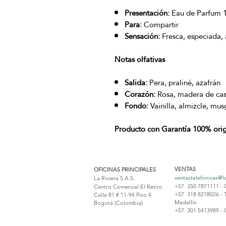
Presentación:
Eau de Parfum 
Para:
Compartir
Sensación:
Fresca, especiada
Notas olfativas
Salida:
Pera, praliné, azafrán
Corazón:
Rosa, madera de ca
Fondo:
Vainilla, almizcle, mu
Producto con Garantía 100% orig
VENTAS
OFICINAS PRINCIPALES
ventastelefonicas@l
La Riviera S.A.S.
+57 350 7871111 - 
Centro Comercial El Retiro
+57 318 8218026 - 
Calle 81 # 11-94 Piso 4
Medellín
Bogotá (Colombia)
+57 301 5413989 - 