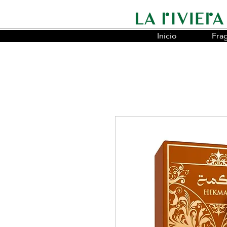
Inicio
Fra
Somos la cadena líder en fragancias o