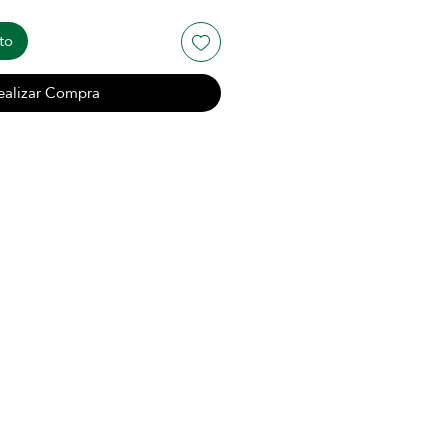
to
ealizar Compra