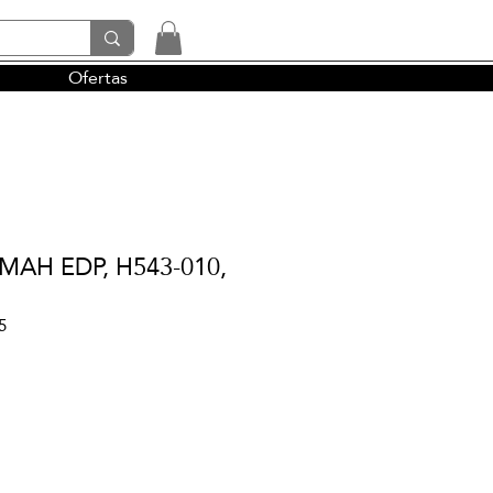
Ofertas
tendencias y la perfumería árabe
MAH EDP, H543-010,
5
io