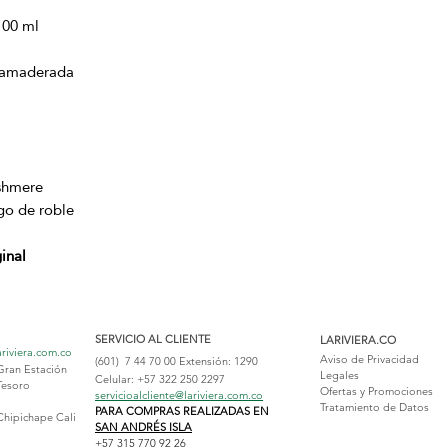
100 ml
, amaderada
shmere
sgo de roble
inal
SERVICIO AL CLIENTE
LARIVIERA.CO
ariviera.com.co
Aviso de Privacidad
(601) 7 44 70 00
Extensión: 1290
Gran Estación
Legales
Celular: +57 322 250 2297
Tesoro
Ofertas y Promociones
servicioalcliente@lariviera.com.co
Tratamiento de Datos
PARA COMPRAS REALIZADAS EN
Chipichape Cali
SAN ANDRÉS ISLA
+57 315 770 92 26