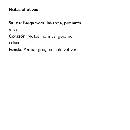
Notas olfativas
Salida:
Bergamota, lavanda, pimienta
rosa
Corazón:
Notas marinas, geranio,
salvia
Fondo:
Ámbar gris, pachulí, vetiver
Producto con Garantía 100% original.
OFICINAS PRINCIPALES
La Riviera S.A.S.
Centro Comercial El Retiro
Calle 81 # 11-94 Piso 4
Bogotá (Colombia)