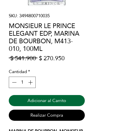
SKU: 3494800710035
MONSIEUR LE PRINCE
ELEGANT EDP, MARINA
DE BOURBON, M413-
010, 100ML
Precio
Precio
 $ 541.900 
$ 270.950
de
oferta
Cantidad
*
Adicionar al Carrito
Realizar Compra