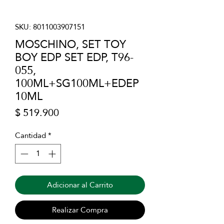
SKU: 8011003907151
MOSCHINO, SET TOY
BOY EDP SET EDP, T96-
055,
100ML+SG100ML+EDEP
10ML
Precio
$ 519.900
Cantidad
*
Adicionar al Carrito
Realizar Compra