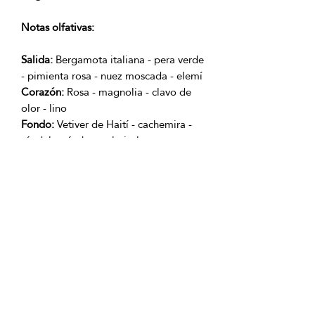
Notas olfativas:
Salida:
Bergamota italiana - pera verde
- pimienta rosa - nuez moscada - elemí
Corazón:
Rosa - magnolia - clavo de
olor - lino
Fondo:
Vetiver de Haití - cachemira -
sándalo - ámbar - almizcle
Producto con Garantía 100% original.
OFICINAS PRINCIPALES
La Riviera S.A.S.
Centro Comercial El Retiro
Calle 81 # 11-94 Piso 4
Bogotá (Colombia)