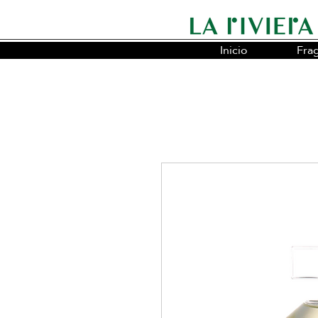
Inicio
Fra
Somos la cadena líder en fragancias o