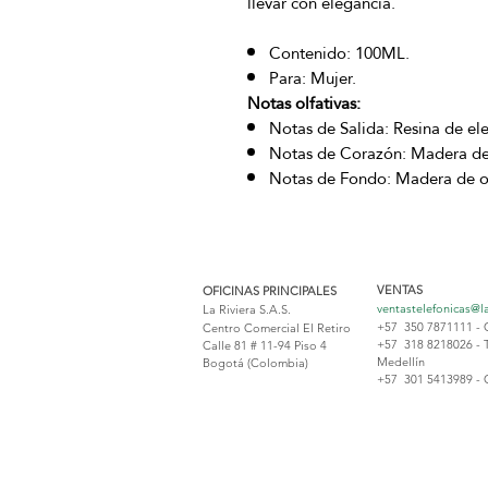
llevar con elegancia.
Contenido: 100ML.
Para: Mujer.
Notas olfativas:
Notas de Salida: Resina de el
Notas de Corazón: Madera de 
Notas de Fondo: Madera de ou
VENTAS
OFICINAS PRINCIPALES
ventastelefonicas@l
La Riviera S.A.S.
+57 350 7871111 - 
Centro Comercial El Retiro
+57 318 8218026 - 
Calle 81 # 11-94 Piso 4
Medellín
Bogotá (Colombia)
+57 301 5413989 - 