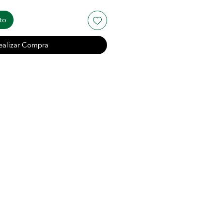
to
ealizar Compra