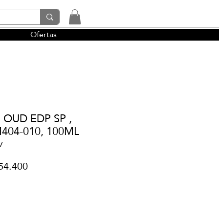
Ofertas
tendencias y la perfumería árabe
 OUD EDP SP ,
404-010, 100ML
7
cio
Precio
54.400
de
oferta