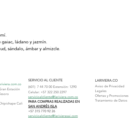
emí.
gaiac, ládano y jazmín.
d, sándalo, ámbar y almizcle.
SERVICIO AL CLIENTE
LARIVIERA.CO
ariviera.com.co
Aviso de Privacidad
(601) 7 44 70 00
Extensión: 1290
Gran Estación
Legales
Celular: +57 322 250 2297
Tesoro
Ofertas y Promociones
servicioalcliente@lariviera.com.co
Tratamiento de Datos
PARA COMPRAS REALIZADAS EN
Chipichape Cali
SAN ANDRÉS ISLA
+57 315 770 92 26
servicioalcliente@larivierasai.com